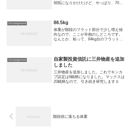
弱気になりかけたけど、やっぱり、70台
って目標はモチベーションアップ。
86.5kg
Uncategorized
体重が階段のフラット部分で少し増え傾
向なので、ここが辛抱のしどころです。
なんとか、粘って、84kg台のフラット部
分にしたいところです。
自家製投資信託に三井物産を追加
Uncategorized
しました
三井物産を追加しました。これでキンカ
ブ設定は9銘柄になりました。マックスは
20銘柄なので、引き続き研究します☺
階段状に落ちる体重